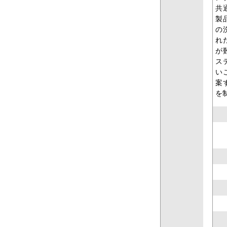
共
製
の
れ
が
ス
い
案
を