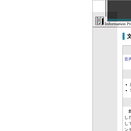
音
し
し
ン