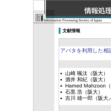
文献情報
アバタを利用した相
山崎 颯汰（阪大）
酒井 和紀（阪大）
Hamed Mahzoo
石黒 浩（阪大）
吉川 雄一郎（阪大／