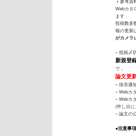
＋参考資
Webカ
ます．
投稿数多
報の更新
がカメラ
– 投稿〆
新規登
で，
論文更新
– 採否通
– Web
– Web
(申し出
– 論文の
●注意事