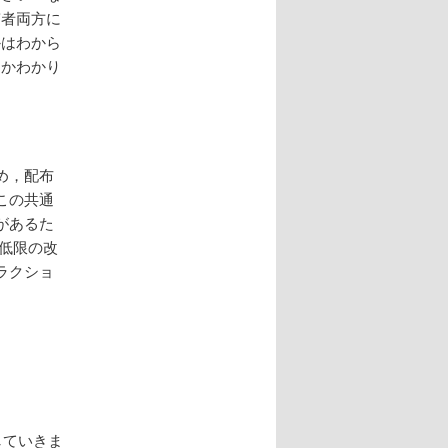
稿者両方に
かはわから
うかわかり
め，配布
この共通
があるた
低限の改
ラクショ
していきま