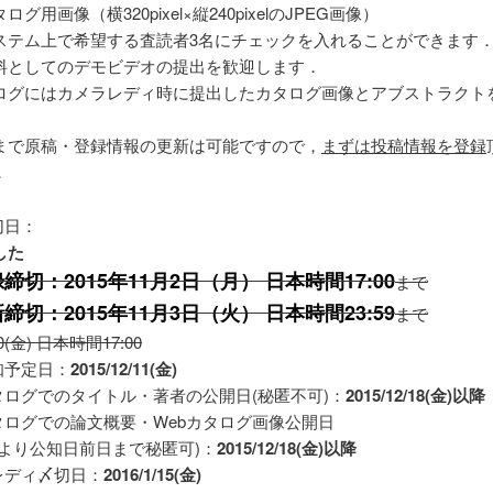
ログ用画像（横320pixel×縦240pixelのJPEG画像）
ステム上で希望する査読者3名にチェックを入れることができます
料としてのデモビデオの提出を歓迎します．
タログにはカメラレディ時に提出したカタログ画像とアブストラクト
まで原稿・登録情報の更新は可能ですので，
まずは投稿情報を登録
．
切日：
した
締切：2015年11月2日（月） 日本時間17:00
まで
新締切：
2015年11月3日（火） 日本時間23:59
まで
/30(金) 日本時間17:00
知予定日：
2015/12/11(金)
カタログでのタイトル・著者の公開日(秘匿不可)：
2015/12/18(金)以降
カタログでの論文概要・Webカタログ画像公開日
により公知日前日まで秘匿可)：
2015/12/18(金)以降
レディ〆切日：
2016/1/15(金)