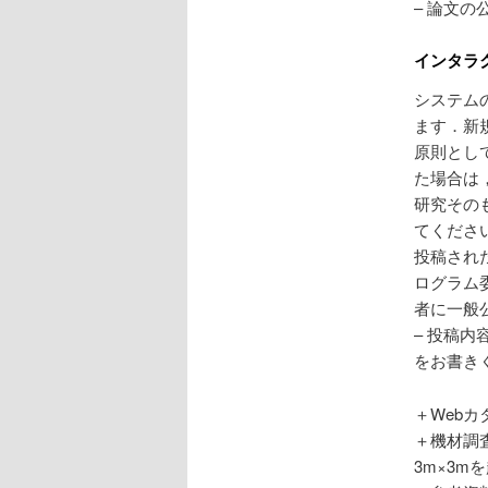
– 論文の
インタラ
システム
ます．新
原則とし
た場合は
研究その
てくださ
投稿され
ログラム
者に一般
– 投稿内
をお書き
＋Webカタ
＋機材調
3m×3