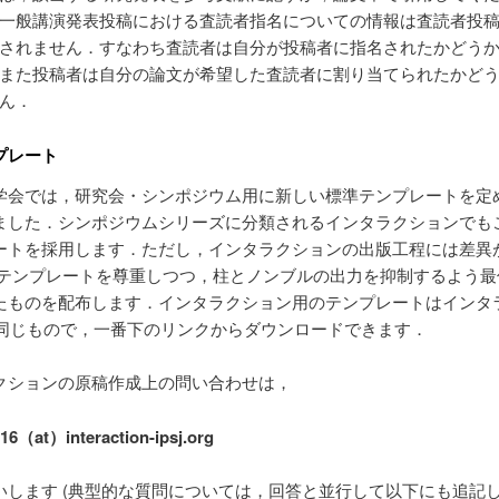
一般講演発表投稿における査読者指名についての情報は査読者投
されません．すなわち査読者は自分が投稿者に指名されたかどう
また投稿者は自分の論文が希望した査読者に割り当てられたかど
ん．
プレート
学会では，研究会・シンポジウム用に新しい標準テンプレートを定
ました．シンポジウムシリーズに分類されるインタラクションでも
ートを採用します．ただし，インタラクションの出版工程には差異
準テンプレートを尊重しつつ，柱とノンブルの出力を抑制するよう最
たものを配布します．インタラクション用のテンプレートはインタ
5と同じもので，一番下のリンクからダウンロードできます．
クションの原稿作成上の問い合わせは，
16（at）interaction-ipsj.org
いします (典型的な質問については，回答と並行して以下にも追記