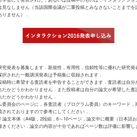
は見なしません（当該国際会議が二重投稿とみなさないことまでを
ありません）．
研究発表を募集します．新規性，有用性，信頼性等に優れた研究発
採択された一般講演発表は予稿集に収録されます．
投稿時に希望する査読者を申告することができます．査読者は自分
れたかどうかわかりません．また投稿者は自分の論文が希望した査
れたかどうかわかりません．
ム委員会のページに，各査読者（プログラム委員）のキーワード，
載されておりますので参考にしてください．
容 論文本体（A4版，2段組，6～10ページ，論文中に概要（日本語
書きください．論文の内容が十分であればページ数は評価に影響し