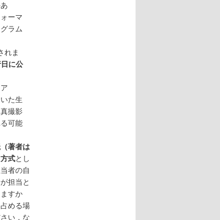
のあ
フォーマ
ログラム
されま
行日に公
ィア
用いた生
写真撮影
れる可能
読（著者は
）方式
とし
担当者の自
者が担当と
しますか
を占める場
ださい．な