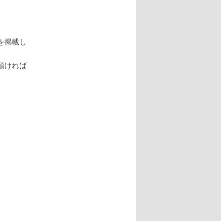
．
を掲載し
頂ければ