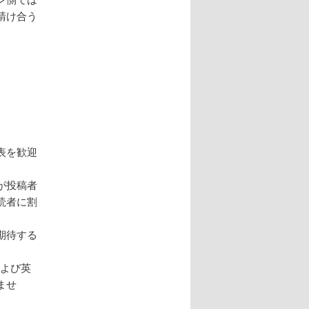
請け合う
表を歓迎
が投稿者
読者に割
期待する
および英
ませ