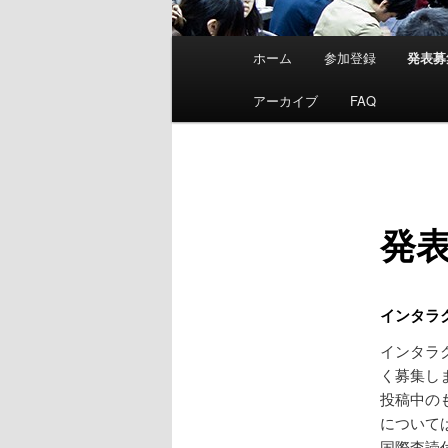
メ
ホーム
参加登録
発表募
メ
イ
ン
アーカイブ
FAQ
イ
メ
ニ
ン
ュ
ー
コ
発
ン
テ
インタラク
インタラ
ン
く募集し
投稿中の
ツ
について
国際査読