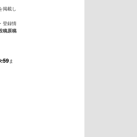
を掲載し
・登録情
投稿原稿
:59
ま