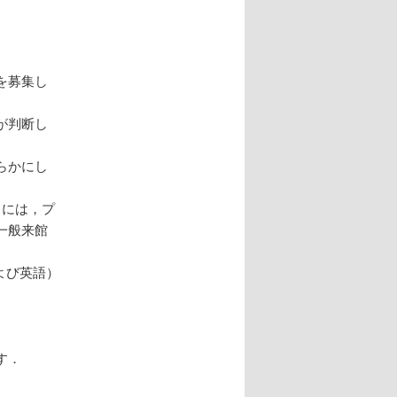
を募集し
が判断し
らかにし
目には，プ
一般来館
よび英語）
す．