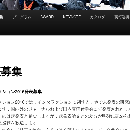
集
プログラム
AWARD
KEYNOTE
カタログ
実行委員
表募集
ション2016発表募集
クション2016では，インタラクションに関する，他で未発表の研究
ます．国内外のジャーナルおよび国内査読付学会にて発表された，
ものは既発表と見なしますが，既発表論文との差分が明確に認めら
は投稿を歓迎します．
付学会にて発表された，あるいは投稿中のものは，インタラクショ