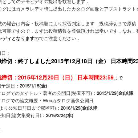
料としてのデモビデオの提出を歓迎します．
タログにはカメラレディ時に提出したカタログ画像とアブストラクト
数の場合は内容・投稿順により採否判定します．投稿締切まで原稿
は可能ですので，まずは投稿情報を登録頂ければ幸いです．なお，
レディとなります
のでご注意ください．
切日：
録締切：終了しました
2015年12月18日（金） 日本時間23
締切：2015年12月20日（日） 日本時間23:59
まで
知予定日：
2015/1/15(金)
カタログでのタイトル・著者の公開日(秘匿不可)：
2015/1/29(金)以降
カタログでの論文概要・Webカタログ画像公開日
により公知日前日まで秘匿可)：
2016/1/29(金)以降
公知日(論文集発行日)：
2016/2/24(水)
項