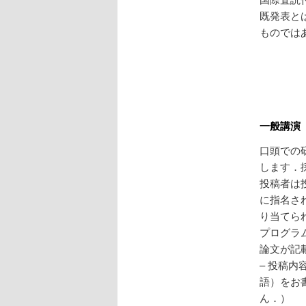
へ
既発表と
ものでは
移
動
一般講演
口頭での
します．
投稿者は
に指名さ
り当てら
プログラ
論文が記
– 投稿内
語）をお
ん．）