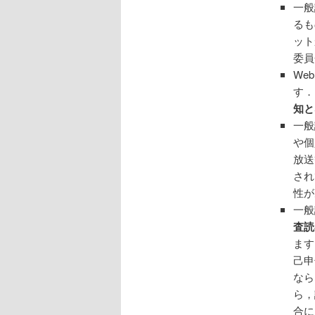
一般
るも
ット
委員
We
す．
知と
一般
や個
放送
され
性が
一般
査読
ます
己申
なら
ら，
合に