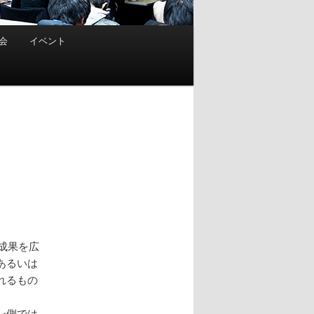
会
イベント
成果を広
あるいは
れるもの
ン側では