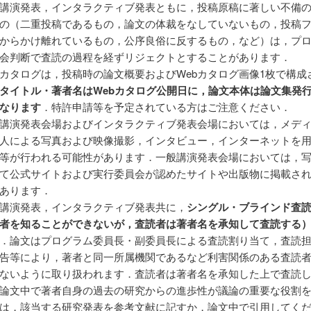
講演発表，インタラクティブ発表ともに，投稿原稿に著しい不備
の（二重投稿であるもの，論文の体裁をなしていないもの，投稿
からかけ離れているもの，公序良俗に反するもの，など）は，プ
会判断で査読の過程を経ずリジェクトとすることがあります．
bカタログは，投稿時の論文概要およびWebカタログ画像1枚で構成
タイトル・著者名はWebカタログ公開日に，論文本体は論文集発
なります
．特許申請等を予定されている方はご注意ください．
講演発表会場およびインタラクティブ発表会場においては，メデ
人による写真および映像撮影，インタビュー，インターネットを
等が行われる可能性があります．一般講演発表会場においては，
て公式サイトおよび実行委員会が認めたサイトや出版物に掲載さ
あります．
講演発表，インタラクティブ発表共に，
シングル・ブラインド査
者を知ることができないが，査読者は著者名を承知して査読する
．論文はプログラム委員長・副委員長による査読割り当て，査読
告等により，著者と同一所属機関であるなど利害関係のある査読
ないように取り扱われます．査読者は著者名を承知した上で査読
論文中で著者自身の過去の研究からの進歩性が議論の重要な役割
は，該当する研究発表を参考文献に記すか，論文中で引用してく