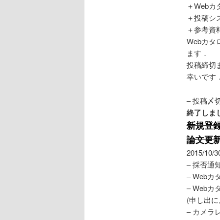
＋Webカタ
＋投稿シ
＋参考資
Webカ
ます．
投稿締切
幸いです
– 投稿〆
終了しま
新規登録
論文更
2015/10
– 採否通
– Web
– Web
(申し出
– カメラ