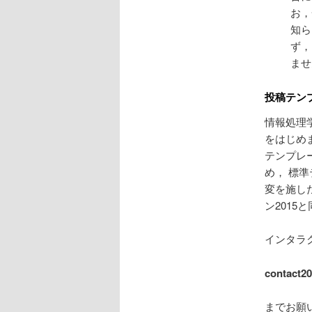
お，
知ら
ず，
ませ
投稿テン
情報処理
をはじめ
テンプレ
め， 標
変を施し
ン201
インタラ
contact20
までお願