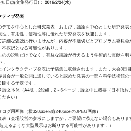
公知日(論文集発行日)：
2016/2/24(水)
クティブ発表
のデモを中心とした研究発表，および，議論を中心とした研究発表
規性，有用性，信頼性等に優れた研究発表を歓迎します．
て詳細な査読は行いませんが，内容が不適切だとプログラム委員会
，不採択となる可能性があります．
ものの説明だけでなく，有益な議論が行えるよう学術的な貢献を明
い．
たインタラクティブ発表は予稿集に収録されます．また，大会3日
委員会が一般公開に適していると認めた発表の一部を科学技術館の
公開する予定です．
容 論文本体（A4版，2段組，2～6ページ，論文中に概要（日本語お
ください）
ログ用画像（横320pixel×縦240pixelのJPEG画像）
査表（会場設営の参考にしますが，ご要望に添えない場合もありま
mを超えるような大型展示はお断りする可能性があります．）