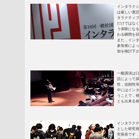
インタラク
は厳しい査
タラクティ
だけではな
う体験にな
わる瞬間を
また，イン
参加者によ
加を検討下
一般講演は
読によって
性，信頼性
中にはイン
うことで，
とも出来る
インタラク
とした研究
究発表です