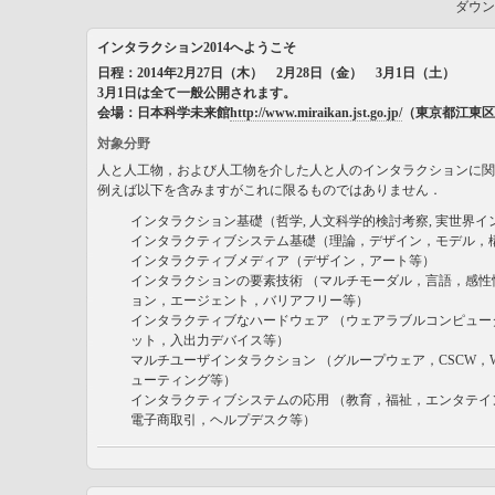
ダウン
インタラクション2014へようこそ
日程：2014年2月27日（木） 2月28日（金） 3月1日（土）
3月1日は全て一般公開されます。
会場：日本科学未来館
http://www.miraikan.jst.go.jp/
（東京都江東区青
対象分野
人と人工物，および人工物を介した人と人のインタラクションに関
例えば以下を含みますがこれに限るものではありません．
インタラクション基礎（哲学, 人文科学的検討考察, 実世界
インタラクティブシステム基礎（理論，デザイン，モデル，
インタラクティブメディア（デザイン，アート等）
インタラクションの要素技術 （マルチモーダル，言語，感性
ョン，エージェント，バリアフリー等）
インタラクティブなハードウェア （ウェアラブルコンピュー
ット，入出力デバイス等）
マルチユーザインタラクション （グループウェア，CSCW，
ューティング等）
インタラクティブシステムの応用 （教育，福祉，エンタテイ
電子商取引，ヘルプデスク等）